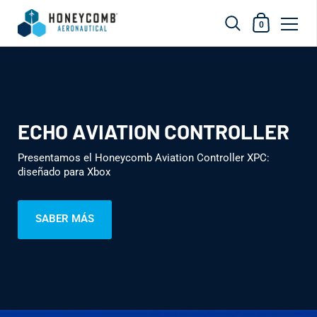
Cesta de la 
0
Ir al contenido
ECHO AVIATION CONTROLLER
Presentamos el Honeycomb Aviation Controller XPC:
diseñado para Xbox
SABER MÁS