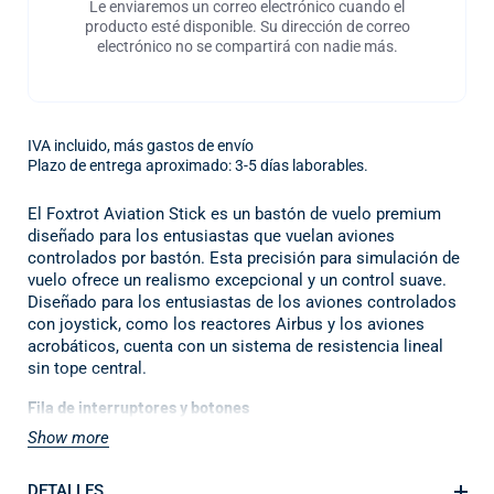
Le enviaremos un correo electrónico cuando el
producto esté disponible. Su dirección de correo
electrónico no se compartirá con nadie más.
IVA incluido, más gastos de envío
Plazo de entrega aproximado: 3-5 días laborables.
El Foxtrot Aviation Stick es un bastón de vuelo premium
diseñado para los entusiastas que vuelan aviones
controlados por bastón. Esta precisión
para simulación de
vuelo ofrece un realismo excepcional y un control suave.
Diseñado para los entusiastas de los aviones controlados
con joystick, como los reactores Airbus y los aviones
acrobáticos, cuenta con un sistema de resistencia lineal
sin tope central.
Fila de interruptores y botones
Equipado con 5 interruptores bidireccionales y 4 botones
Show more
de acción programables, que ofrecen un acceso rápido a
las principales funciones de vuelo.
DETALLES