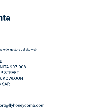
nta
gale del gestore del sito web:
B
UNITÀ 907-908
IP STREET
, KOWLOON
 SAR
port@flyhoneycomb.com