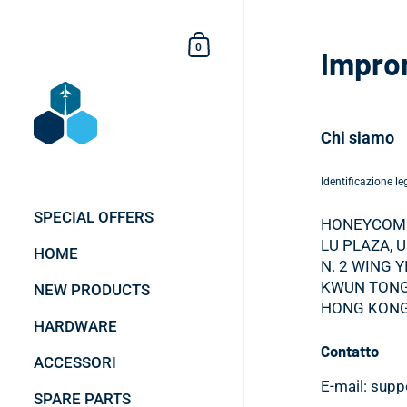
Vai al contenuto
Carrello della spesa
0
Impro
Chi siamo
Identificazione le
SPECIAL OFFERS
HONEYCOM
LU PLAZA, 
HOME
N. 2 WING Y
KWUN TONG
NEW PRODUCTS
HONG KONG
HARDWARE
Contatto
ACCESSORI
E-mail: sup
SPARE PARTS