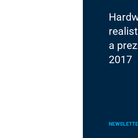
Hardwa
realist
a prez
2017
NEWSLETT