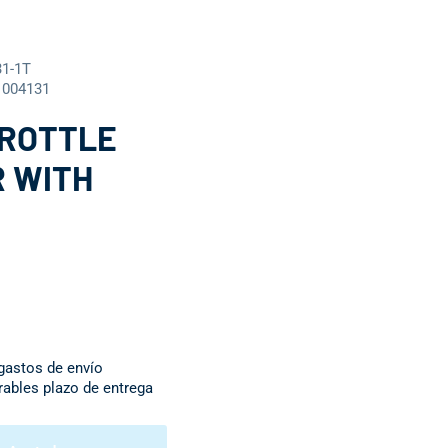
1-1T
1004131
HROTTLE
 WITH
 gastos de envío
orables plazo de entrega