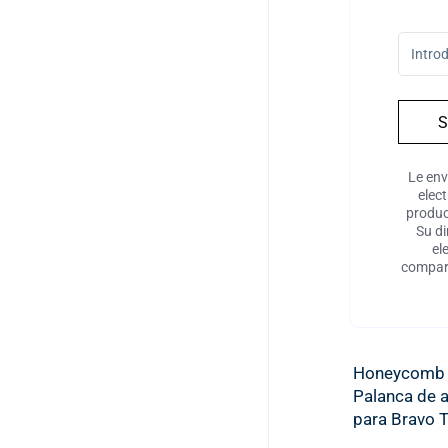
S
Le env
elec
produc
Su di
el
compart
Honeycomb 
Palanca de 
para Bravo T