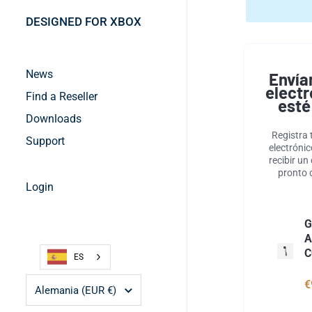
DESIGNED FOR XBOX
News
Envía
elect
Find a Reseller
esté
Downloads
Registra 
Support
electróni
recibir un
pronto 
Login
G
A
C
ES
País/región
€
Alemania
(EUR €)