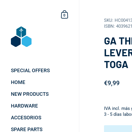
Ir al contenido
Cesta de la compra
0
SKU: HC00413
ISBN: 403962
GA T
LEVER
TOGA
SPECIAL OFFERS
HOME
€9,99
NEW PRODUCTS
HARDWARE
IVA incl. más
3 - 5 días lab
ACCESORIOS
SPARE PARTS