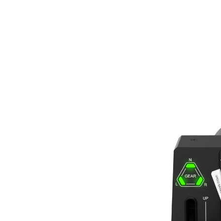
die Flexibilität, eine
 Flugszenarien zu
mponenten
te Autopilot-
deckt gängige
für Verkehrsflugzeuge
zeuge ab. Eine
l mit 14 Leuchtdioden
ie über die wichtigsten
ände und Warnungen.
Konstruktion
rottle Quadrant
 Komponenten in Luft-
rtqualität und wurde
rbeit mit Piloten in
entwickelt. Bravo