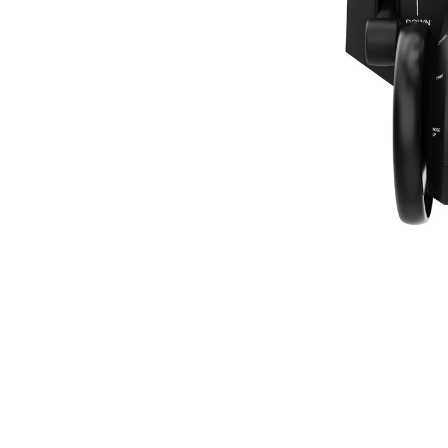
drant bietet
eit und Langlebigkeit
onellem Niveau.