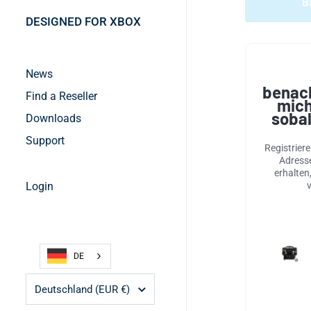
B
DESIGNED FOR XBOX
News
benach
Find a Reseller
mich
sobal
Downloads
Support
Registriere
Adresse
erhalten
Login
DE
Land/Region
Deutschland
(EUR €)