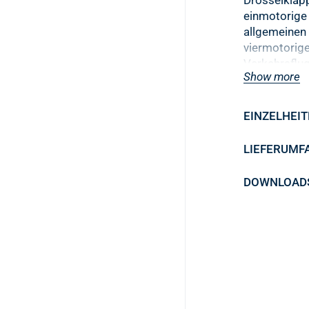
einmotorige
allgemeinen 
viermotorig
Verkehrsflu
Show more
Realistische 
Erleben Sie 
EINZELHEI
Steuerung e
mit dem Ho
LIEFERUMF
Throttle Qua
Cockpit-Syst
DOWNLOAD
vollständig 
Gaspedal-Se
Mehrere Luf
Konfiguriere
Arten von Fl
einmotorige
zu viermotori