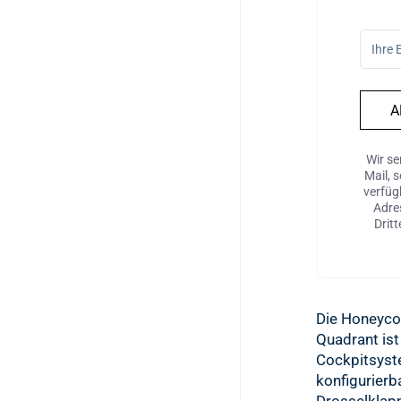
A
Wir se
Mail, 
verfügb
Adre
Drit
Die Honeyco
Quadrant ist 
Cockpitsyst
konfigurierb
Drosselklapp