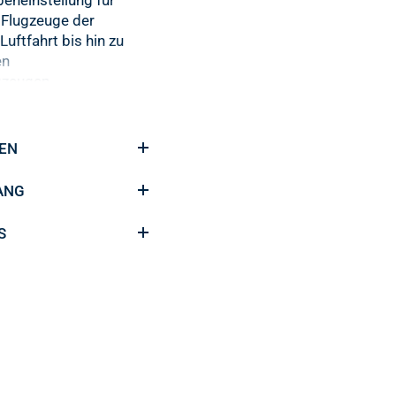
 Flugzeuge der
Luftfahrt bis hin zu
en
gzeugen.
Kontrolle
die authentische
TEN
ines echten Flugzeugs
neycomb Bravo
ANG
drant. Das All-in-One-
em bietet ein
S
konfigurierbares
tup.
tfahrzeugtypen
n Sie Gashebel für alle
ugzeugen, von
n GA-Flugzeugen bis
gen Airlinern.