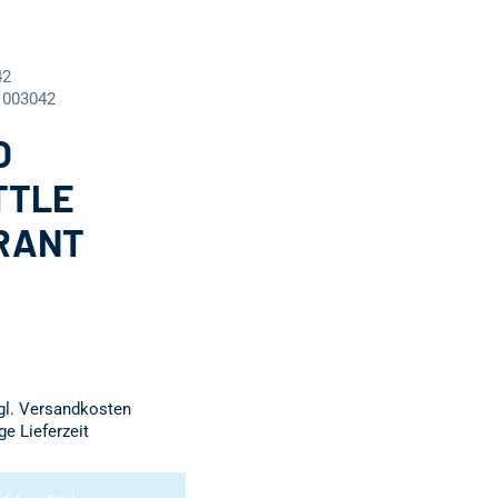
42
1003042
O
TTLE
RANT
zgl. Versandkosten
ge Lieferzeit