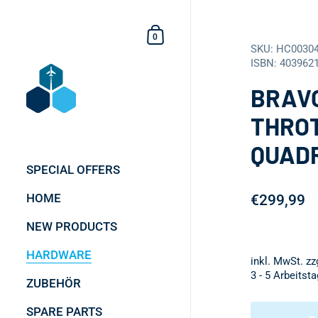
Zum Inhalt springen
Einkaufswagen
0
SKU: HC0030
ISBN: 403962
BRAV
THRO
QUAD
SPECIAL OFFERS
HOME
€299,99
NEW PRODUCTS
HARDWARE
inkl. MwSt. z
3 - 5 Arbeitsta
ZUBEHÖR
SPARE PARTS