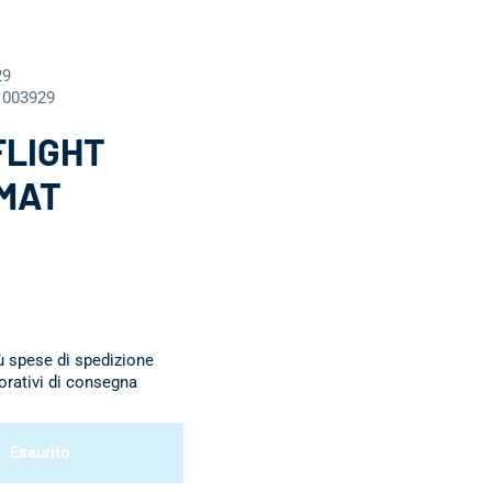
29
1003929
FLIGHT
MAT
ù spese di spedizione
vorativi di consegna
Esaurito