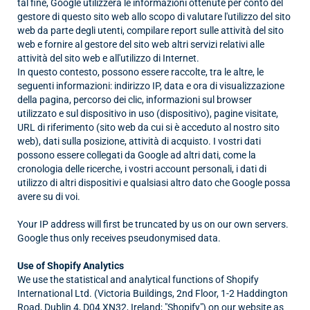
tal fine, Google utilizzerà le informazioni ottenute per conto del
gestore di questo sito web allo scopo di valutare l'utilizzo del sito
web da parte degli utenti, compilare report sulle attività del sito
web e fornire al gestore del sito web altri servizi relativi alle
attività del sito web e all'utilizzo di Internet.
In questo contesto, possono essere raccolte, tra le altre, le
seguenti informazioni: indirizzo IP, data e ora di visualizzazione
della pagina, percorso dei clic, informazioni sul browser
utilizzato e sul dispositivo in uso (dispositivo), pagine visitate,
URL di riferimento (sito web da cui si è acceduto al nostro sito
web), dati sulla posizione, attività di acquisto.
I vostri dati
possono essere collegati da Google ad altri dati, come la
cronologia delle ricerche, i vostri account personali, i dati di
utilizzo di altri dispositivi e qualsiasi altro dato che Google possa
avere su di voi.
Your IP address will first be truncated by us on our own servers.
Google thus only receives pseudonymised data.
Use of Shopify Analytics
We use the statistical and analytical functions of Shopify
International Ltd. (Victoria Buildings,
2nd Floor,
1-2 Haddington
Road, Dublin 4, D04 XN32, Ireland; "Shopify") on our website as