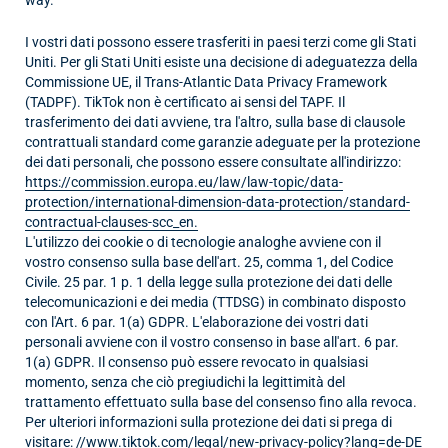
I vostri dati possono essere trasferiti in paesi terzi come gli Stati
Uniti. Per gli Stati Uniti esiste una decisione di adeguatezza della
Commissione UE, il Trans-Atlantic Data Privacy Framework
(TADPF). TikTok non è certificato ai sensi del TAPF. Il
trasferimento dei dati avviene, tra l'altro, sulla base di clausole
contrattuali standard come garanzie adeguate per la protezione
dei dati personali, che possono essere consultate all'indirizzo:
https://commission.europa.eu/law/law-topic/data-
protection/international-dimension-data-protection/standard-
contractual-clauses-scc_en.
L'utilizzo dei cookie o di tecnologie analoghe avviene con il
vostro consenso sulla base dell'art. 25, comma 1, del Codice
Civile. 25 par. 1 p. 1 della legge sulla protezione dei dati delle
telecomunicazioni e dei media (TTDSG) in combinato disposto
con l'Art. 6 par. 1(a) GDPR. L'elaborazione dei vostri dati
personali avviene con il vostro consenso in base all'art. 6 par.
1(a) GDPR. Il consenso può essere revocato in qualsiasi
momento, senza che ciò pregiudichi la legittimità del
trattamento effettuato sulla base del consenso fino alla revoca.
Per ulteriori informazioni sulla protezione dei dati si prega di
visitare:
//www.tiktok.com/legal/new-privacy-policy?lang=de-DE