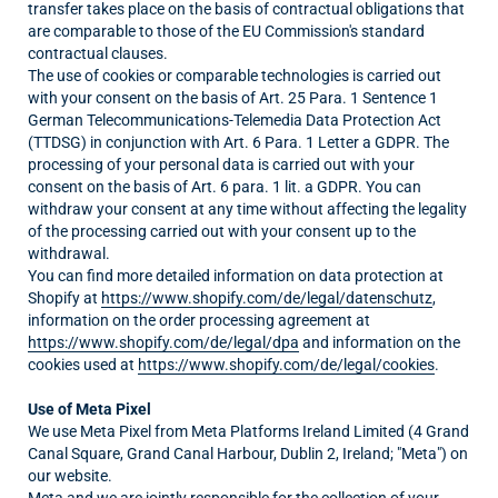
transfer takes place on the basis of contractual obligations that
are comparable to those of the EU Commission's standard
contractual clauses.
The use of cookies or comparable technologies is carried out
with your consent on the basis of Art. 25 Para. 1 Sentence 1
German Telecommunications-Telemedia Data Protection Act
(TTDSG) in conjunction with Art. 6 Para. 1 Letter a GDPR. The
processing of your personal data is carried out with your
consent on the basis of Art. 6 para. 1 lit. a GDPR. You can
withdraw your consent at any time without affecting the legality
of the processing carried out with your consent up to the
withdrawal.
You can find more detailed information on data protection at
Shopify at
https://www.shopify.com/de/legal/datenschutz
,
information on the order processing agreement at
https://www.shopify.com/de/legal/dpa
and information on the
cookies used at
https://www.shopify.com/de/legal/cookies
.
Use of Meta Pixel
We use Meta Pixel from Meta Platforms Ireland Limited (4 Grand
Canal Square, Grand Canal Harbour, Dublin 2, Ireland; "Meta") on
our website.
Meta and we are jointly responsible for the collection of your