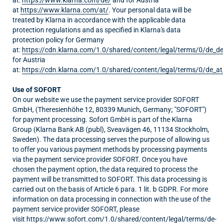
at
https://www.klarna.com/at/
. Your personal data will be
treated by Klarna in accordance with the applicable data
protection regulations and as specified in Klarna's data
protection policy for Germany
at:
https://cdn.klarna.com/1.0/shared/content/legal/terms/0/de_de
for Austria
at:
https://cdn.klarna.com/1.0/shared/content/legal/terms/0/de_at
Use of SOFORT
On our website we use the payment service provider SOFORT
GmbH, (Theresienhöhe 12, 80339 Munich, Germany; "SOFORT")
for payment processing. Sofort GmbH is part of the Klarna
Group (Klarna Bank AB (publ), Sveavägen 46, 11134 Stockholm,
Sweden). The data processing serves the purpose of allowing us
to offer you various payment methods by processing payments
via the payment service provider SOFORT. Once you have
chosen the payment option, the data required to process the
payment will be transmitted to SOFORT. This data processing is
carried out on the basis of Article 6 para. 1 lit. b GDPR. For more
information on data processing in connection with the use of the
payment service provider SOFORT, please
visit
https://www.sofort.com/1.0/shared/content/legal/terms/de-