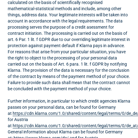
calculated on the basis of scientifically recognised
mathematical-statistical methods and include, among other
things, address data. Your legitimate interests will be taken into
account in accordance with the legal requirements. The data
processing serves the purpose of a credit asessment for
contract initiation. The processing is carried out on the basis of
art. 6 Par. 1 lit. f GDPR due to our overriding legitimate interest in
protection against payment default if Klarna pays in advance.
For reasons that arise from your particular situation, you have
the right to object to the processing of your personal data
carried out on the basis of Art. 6 para. 1 lit. f GDPR by notifying
Klarna. The provision of the data is necessary for the conclusion
of the contract by means of the payment method of your choice.
Failure to provide such data shall mean that the contract cannot
be concluded with the payment method of your choice.
Further information, in particular to which credit agencies Klarna
passes on your personal data, can be found for Germany
at
https://cdn.klarna.com/1.0/shared/content/legal/terms/0/de_de/
for Austria
at
https://cdn.klarna.com/1.0/shared/content/legal/terms/0/de_at/
General information about Klarna can be found for Germany
at:
https://www.klarna.com/de/
and for Austria