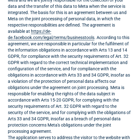
data and the transfer of this data to Meta when the service is
integrated. The basis for this is an agreement between us and
Meta on the joint processing of personal data, in which the
respective responsibilities are defined. The agreement is
available at
https://de-
de.facebook.com/legal/terms/businesstools
. According to this
agreement, we are responsible in particular for the fulfilment of
the information obligations in accordance with Arts 13 and 14
GDPR, for compliance with the security requirements of Art. 32
GDPR with regard to the correct technical implementation and
configuration of the service, and for compliance with the
obligations in accordance with Arts 33 and 34 GDPR, insofar as
a violation of the protection of personal data affects our
obligations under the agreement on joint processing. Meta is
responsible for enabling the rights of the data subject in
accordance with Arts 15-20 GDPR, for complying with the
security requirements of Art. 32 GDPR with regard to the
security of the service, and for complying with the obligations of
Arts 33 and 34 GDPR, insofar as a breach of personal data
protection concerns Meta's obligations under the joint
processing agreement.
The application serves to address the visitor to the website with