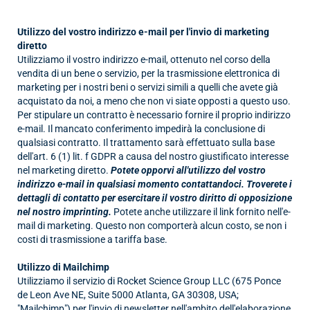
Utilizzo del vostro indirizzo e-mail per l'invio di marketing
diretto
Utilizziamo il vostro indirizzo e-mail, ottenuto nel corso della
vendita di un bene o servizio, per la trasmissione elettronica di
marketing per i nostri beni o servizi simili a quelli che avete già
acquistato da noi, a meno che non vi siate opposti a questo uso.
Per stipulare un contratto è necessario fornire il proprio indirizzo
e-mail. Il mancato conferimento impedirà la conclusione di
qualsiasi contratto. Il trattamento sarà effettuato sulla base
dell'art. 6 (1) lit. f GDPR a causa del nostro giustificato interesse
nel marketing diretto.
Potete opporvi all'utilizzo del vostro
indirizzo e-mail in qualsiasi momento contattandoci. Troverete i
dettagli di contatto per esercitare il vostro diritto di opposizione
nel nostro imprinting.
Potete anche utilizzare il link fornito nell'e-
mail di marketing. Questo non comporterà alcun costo, se non i
costi di trasmissione a tariffa base.
Utilizzo di Mailchimp
Utilizziamo il servizio di Rocket Science Group LLC (675 Ponce
de Leon Ave NE, Suite 5000 Atlanta, GA 30308, USA;
"Mailchimp") per l'invio di newsletter nell'ambito dell'elaborazione