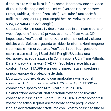
Il nostro sito web utilizza la funzione di incorporazione dei video
di YouTube di Google Ireland Limited (Gordon House, Barrow
Street, Dublin 4, Irlanda; "YouTube"). YouTube è una società
affiliata a Google LLC (1600 Amphitheatre Parkway, Mountain
View, CA 94043, USA; "Google").
Questa funzione mostra i video di YouTube in un iFrame sul sito
web. L'opzione "modalità privacy avanzata" è attivata. Ciò
impedisce a YouTube di memorizzare informazioni sui visitatori
del sito web. Solo se si guarda un video, le informazioni vengono
trasmesse e memorizzate da YouTube. I vostri dati possono
essere trasmessi negli Stati Uniti.
Per gli USA esiste una
decisione di adeguatezza della Commissione UE, il Trans-Atlantic
Data Privacy Framework (TADPF). YouTube
si è certificata in
conformità con il TADPF e si è quindi impegnata a rispettare i
principi europei di protezione dei dati.
L'utilizzo di cookie o di tecnologie analoghe avviene con il
consenso dell'utente in base all'Art. 25 para. 1 p. 1 TTDSG in
combinato disposto con l'Art. 6 para. 1 lit. a GDPR.
L'elaborazione dei vostri dati personali avviene con il vostro
consenso in base all'art. 6 para. 1 lit. a GDPR. Potete revocare il
vostro consenso in qualsiasi momento senza pregiudicare la
legalità del trattamento effettuato con il vostro consenso fino al